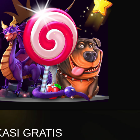
ASI GRATIS