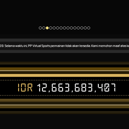
a waktu ini, PP Virtual Sports permainan tidak akan tersedia. Kami memohon maaf atas ketidak
IDR
12,663,683,407