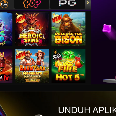
UNDUH APLIK