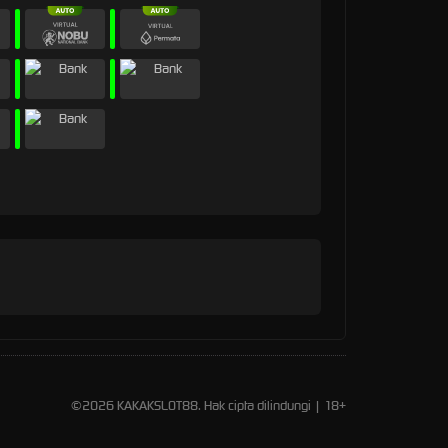
©2026 KAKAKSLOT88. Hak cipta dilindungi | 18+