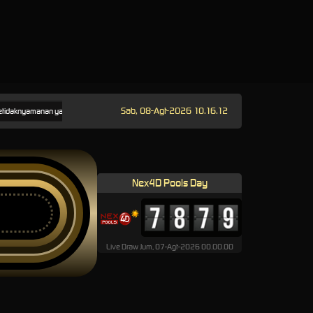
Sab, 08-Agt-2026 10.16.12
nyamanan yang mungkin ditimbulkan.
Pemeliharaan Terjadwal: MarbleX pada 31-Jul-2026 dari
Nex4D Pools Day
Live Draw Jum, 07-Agt-2026 00.00.00