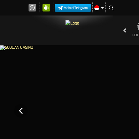
Main di Telegram
HOT