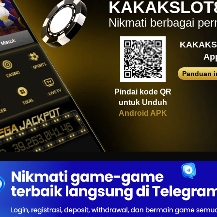
KAKAKSLOT8
Nikmati berbagai pe
KAKAKS
Ap
Panduan i
Pindai kode QR
untuk Unduh
Android APK