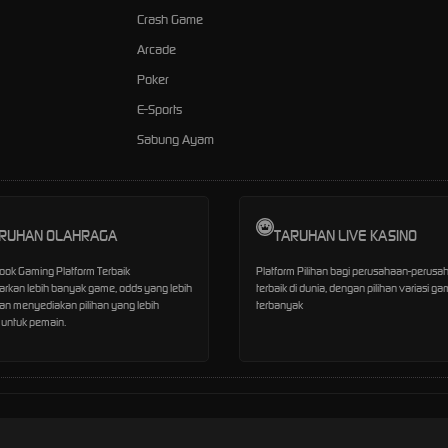
Crash Game
Arcade
Poker
E-Sports
Sabung Ayam
RUHAN OLAHRAGA
TARUHAN LIVE KASINO
ook Gaming Platform Terbaik
Platform Pilihan bagi perusahaan-perusa
kan lebih banyak game, odds yang lebih
terbaik di dunia, dengan pilihan variasi g
 dan menyediakan pilihan yang lebih
terbanyak
untuk pemain.