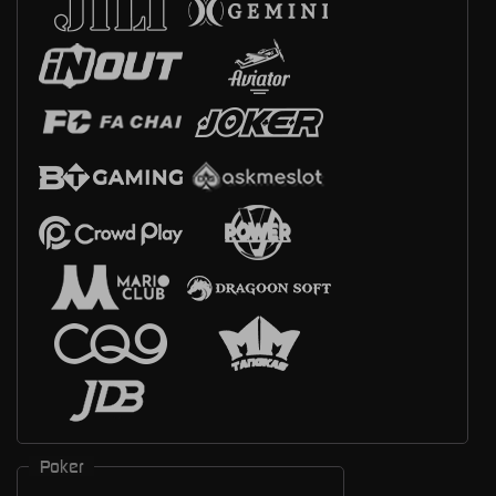
Poker