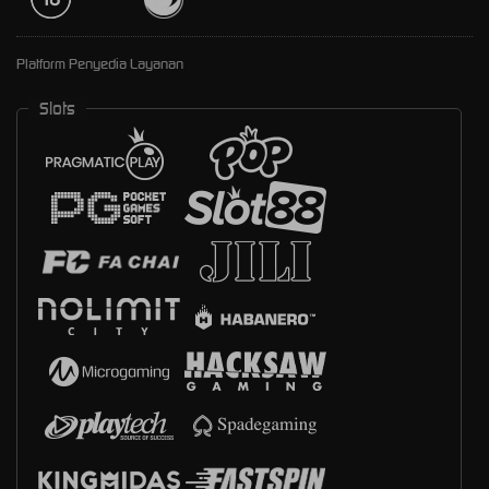
Platform Penyedia Layanan
Slots