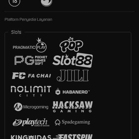
Platform Penyedia Layanan
Slots