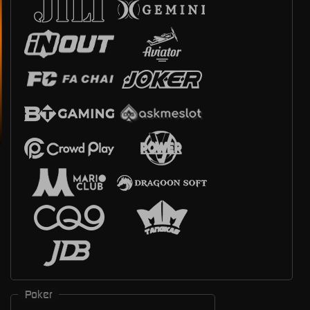
Poker