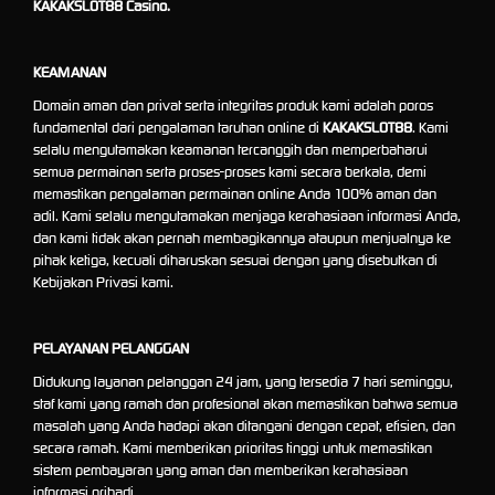
KAKAKSLOT88
Casino.
KEAMANAN
Domain aman dan privat serta integritas produk kami adalah poros
fundamental dari pengalaman taruhan online di
KAKAKSLOT88
. Kami
selalu mengutamakan keamanan tercanggih dan memperbaharui
semua permainan serta proses-proses kami secara berkala, demi
memastikan pengalaman permainan online Anda 100% aman dan
adil. Kami selalu mengutamakan menjaga kerahasiaan informasi Anda,
dan kami tidak akan pernah membagikannya ataupun menjualnya ke
pihak ketiga, kecuali diharuskan sesuai dengan yang disebutkan di
Kebijakan Privasi kami.
PELAYANAN PELANGGAN
Didukung layanan pelanggan 24 jam, yang tersedia 7 hari seminggu,
staf kami yang ramah dan profesional akan memastikan bahwa semua
masalah yang Anda hadapi akan ditangani dengan cepat, efisien, dan
secara ramah. Kami memberikan prioritas tinggi untuk memastikan
sistem pembayaran yang aman dan memberikan kerahasiaan
informasi pribadi.