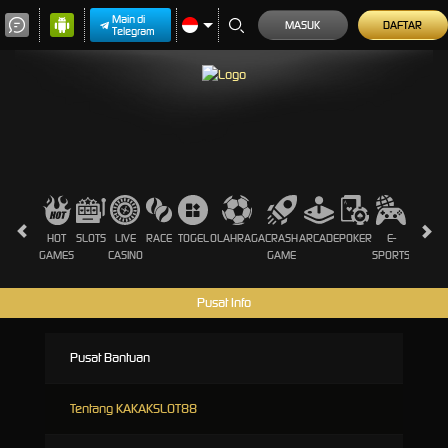
Main di
MASUK
DAFTAR
Telegram
HOT
SLOTS
LIVE
RACE
TOGEL
OLAHRAGA
CRASH
ARCADE
POKER
E-
SABUN
GAMES
CASINO
GAME
SPORTS
AYAM
Pusat Info
Pusat Bantuan
Tentang KAKAKSLOT88