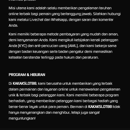
Misi utama kami adalah selalu memberikan pengalaman taruhan
online terbaik bagi pemain yang bertanggung jawab. Silahkan hubungi
kami melalui Livechat dan Whatsapp, dengan saran dan komentar
Anda.
Kami memilki beberapa metode pembayaran yang mudah dan aman,
demi kenyamanan Anda. Kami mengikuti kebijakan kenali pelanggan
Anda (KYC) dan anti-pencucian uang (AML), dan kami bekerja sama
dengan badan keuangan serta badan pengatur demi memastikan
ketaatan berstandar tertinggi pada hukum dan peraturan.
PROGRAM & HIBURAN
Di
KAKAKSLOT88
, kami berusaha untuk memberikan yang terbaik
dalam permainan dan layanan online untuk menawarkan pengalaman
unik & terbaik bagi pelanggan kami. Kami memiliki beberapa program
berhadiah, yang memberikan pelanggan kami berbagai hadiah yang
benar-benar layak untuk para pemain. Bermain di
KAKAKSLOT88
tidak
hanya menyenangkan dan menghibur, tetapi juga sangat
menguntungkan!