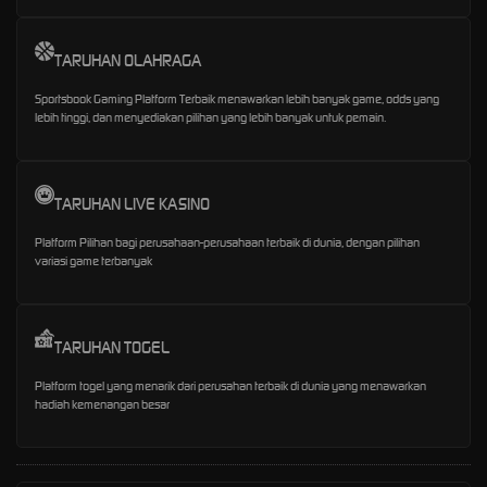
TARUHAN OLAHRAGA
Sportsbook Gaming Platform Terbaik menawarkan lebih banyak game, odds yang
lebih tinggi, dan menyediakan pilihan yang lebih banyak untuk pemain.
TARUHAN LIVE KASINO
Platform Pilihan bagi perusahaan-perusahaan terbaik di dunia, dengan pilihan
variasi game terbanyak
TARUHAN TOGEL
Platform togel yang menarik dari perusahan terbaik di dunia yang menawarkan
hadiah kemenangan besar