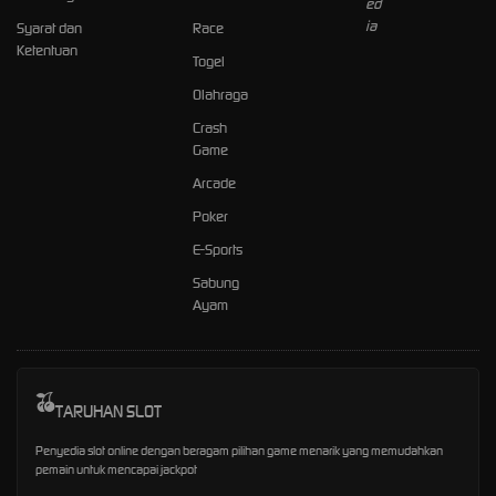
Syarat dan
Race
Ketentuan
Togel
Olahraga
Crash
Game
Arcade
Poker
E-Sports
Sabung
Ayam
TARUHAN SLOT
Penyedia slot online dengan beragam pilihan game menarik yang memudahkan
pemain untuk mencapai jackpot