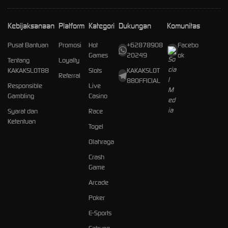
Kebijaksanaan
Platform
Kategori
Dukungan
Komunitas
Pusat Bantuan
Promosi
Hot
+62878908
Facebo
Games
20249
ok
Tentang
Loyalty
KAKAKSLOT88
Slots
KAKAKSLOT
Referral
88OFFICIAL
Responsible
Live
Gambling
Casino
Syarat dan
Race
Ketentuan
Togel
Olahraga
Crash
Game
Arcade
Poker
E-Sports