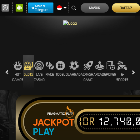
Main di
MASUK
DAFTAR
Telegram
HOT
SLOTS
LIVE
RACE
TOGEL
OLAHRAGA
CRASH
ARCADE
POKER
E-
SABUN
GAMES
CASINO
GAME
SPORTS
AYAM
IDR
12,740,
JACKPOT
PLAY