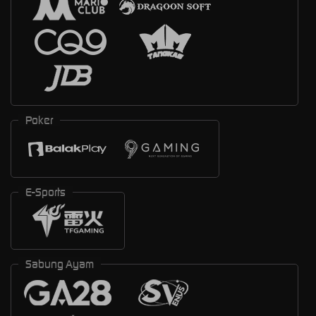
Poker
E-Sports
Sabung Ayam