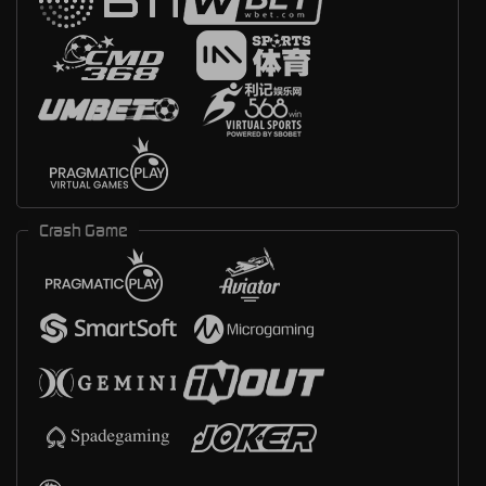
Crash Game