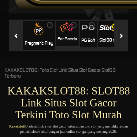
i
i
i
i
i
Facha
Fat Panda
Slot88 x PP
PG Soft
Pragmatic Play
KAKAKSLOT88: Toto Slot Link Situs Slot Gacor Slot88
Terbaru
KAKAKSLOT88: SLOT88
Link Situs Slot Gacor
Terkini Toto Slot Murah
Kakakslot88
adalah link situs slot gacor terbaru dan toto slot yang memiliki ribuan
pemain slot88 aktif dengan judi online slot gampang menang 2026.