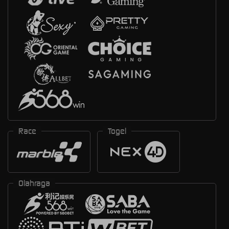
Race
Togel
Olahraga