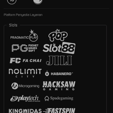
Platform Penyedia Layanan
Slots