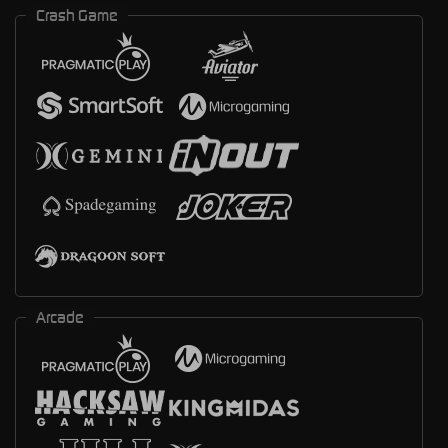
Crash Game
Arcade