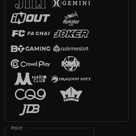
Poker