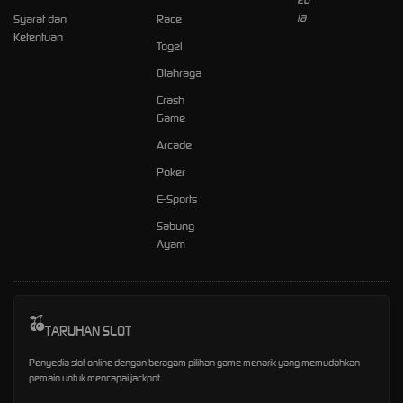
Syarat dan
Race
Ketentuan
Togel
Olahraga
Crash
Game
Arcade
Poker
E-Sports
Sabung
Ayam
TARUHAN SLOT
Penyedia slot online dengan beragam pilihan game menarik yang memudahkan
pemain untuk mencapai jackpot