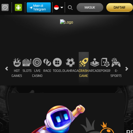
Main di
MASUK
DAFTAR
Telegram
HOT
SLOTS
LIVE
RACE
TOGEL
OLAHRAGA
CRASH
ARCADE
POKER
E-
SABUN
GAMES
CASINO
GAME
SPORTS
AYAM