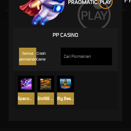
PP CASINO
Semua
Crash
permainan
Game
Spaceman
Slot88 High Flyer
Big Bass Crash