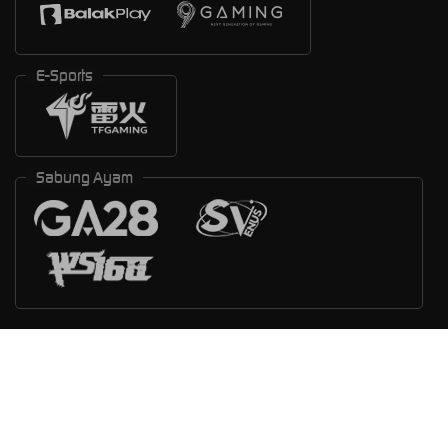
E-Sports
Sabung Ayam