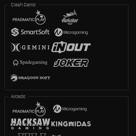
Crash Game
Arcade