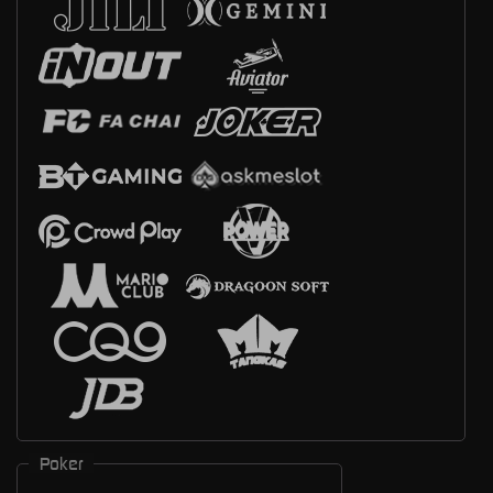
Poker