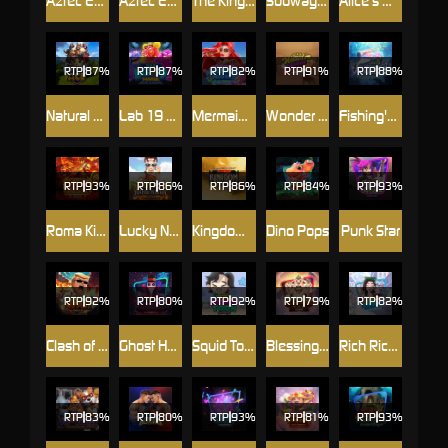
Aztec Empire
Aztec Empire 1000
The King Joker
Subway Runner
Alice's Wonder
RTP
87%
RTP
87%
RTP
82%
RTP
91%
RTP
88%
Natural Ace
Lab 19 Mania
Mermaid's Market
Wonder Cuisine
Fishing's Paradise
RTP
93%
RTP
86%
RTP
86%
RTP
84%
RTP
93%
Roma Kingdom
Lucky NangKwak
Kingdom Z
Dino Pops
Punk Star
RTP
92%
RTP
80%
RTP
92%
RTP
79%
RTP
82%
Clash of War
Ghost House
Squid Toon
Blessing of the Ox
Rich Rich Water
RTP
83%
RTP
80%
RTP
93%
RTP
81%
RTP
93%