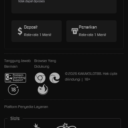
tidak dapat diproses
Deposit
Penarikan
Rata-rata 1 Menit
Rata-rata 1 Menit
Tanggung Jawab
Browser Yang
Bermain
Didukung
©2026 KAKAKSLOT88. Hak cipta
dilindungi | 18+
Platform Penyedia Layanan
Slots