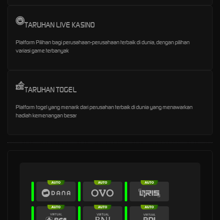
TARUHAN LIVE KASINO
Platform Pilihan bagi perusahaan-perusahaan terbaik di dunia, dengan pilihan
variasi game terbanyak
TARUHAN TOGEL
Platform togel yang menarik dari perusahan terbaik di dunia yang menawarkan
hadiah kemenangan besar