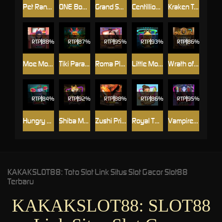
Pet Ranger
ONE Boxing
Grand Shine
Centillion Gods
Kraken Treasure
RTP
88%
RTP
87%
RTP
95%
RTP
93%
RTP
86%
Moe Moe Cute
Tiki Paradise
Roma Plus
Little Monster
Wrath of Egypt
RTP
84%
RTP
92%
RTP
88%
RTP
86%
RTP
95%
Hungry Krahung
Shiba Mogul
Zushi Prime
Royal Thai Dessert
Vampire Hunter
KAKAKSLOT88: Toto Slot Link Situs Slot Gacor Slot88
Terbaru
KAKAKSLOT88: SLOT88