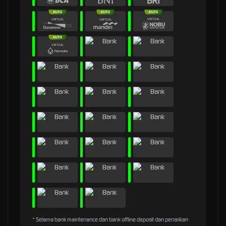
* Selama bank maintenance dan bank offline deposit dan penarikan