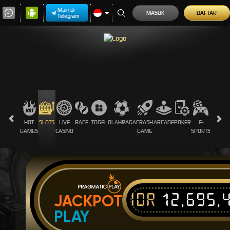
Main di
MASUK
DAFTAR
Telegram
HOT
SLOTS
LIVE
RACE
TOGEL
OLAHRAGA
CRASH
ARCADE
POKER
E-
SABUN
GAMES
CASINO
GAME
SPORTS
AYAM
IDR
12,695,
JACKPOT
PLAY