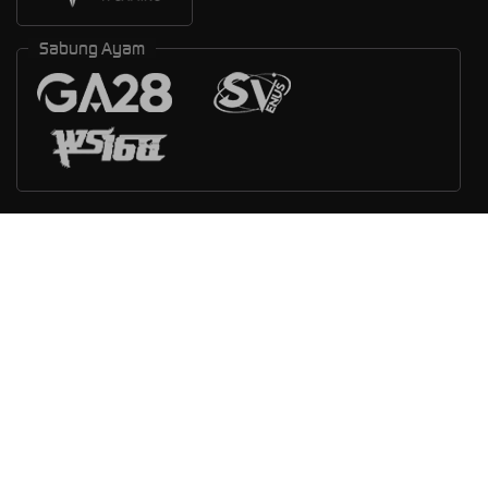
Sabung Ayam