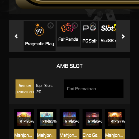
i
i
i
i
i
Facha
Fat Panda
Slot88 x PP
PG Soft
Pragmatic Play
AMB SLOT
Semua
Top
Slots
permainan
20
RTP
96%
RTP
95%
RTP
95%
RTP
96%
RTP
97%
Mahjong Legend
Mahjong of the White Tiger
Mahjong Legend Xmas
Dino Gems
Mahjong Legacy