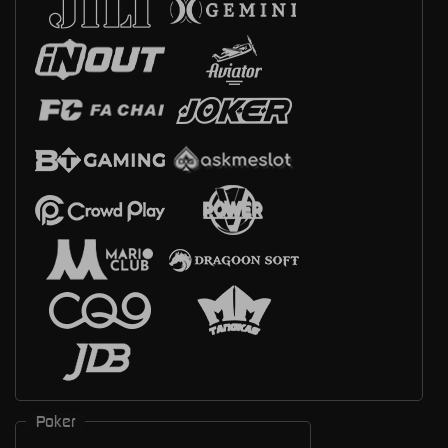
Poker