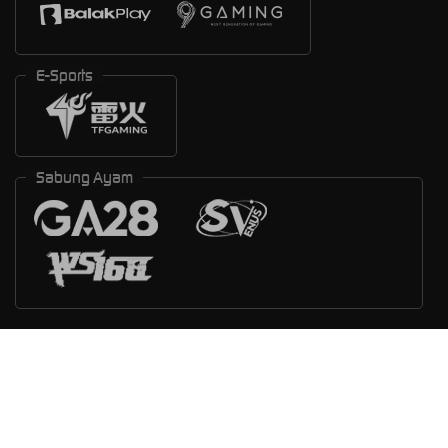
E-Sports
Sabung Ayam