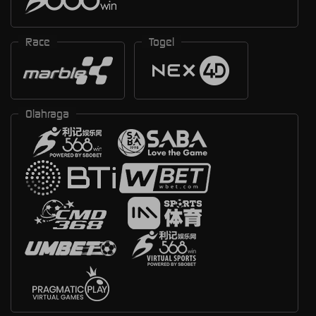
Race
Togel
Olahraga