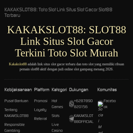
KAKAKSLOT88: Toto Slot Link Situs Slot Gacor Slot88
Terbaru
KAKAKSLOT88: SLOT88
Link Situs Slot Gacor
Terkini Toto Slot Murah
Kakakslot88
adalah link situs slot gacor terbaru dan toto slot yang memiliki ribuan
pemain slot88 aktif dengan judi online slot gampang menang 2026.
Kebijaksanaan
Platform
Kategori
Dukungan
Komunitas
Pusat Bantuan
Promosi
Hot
+6287890
Facebo
Games
820156
ok
Tentang
Loyalty
KAKAKSLOT88
Slots
KAKAKSLOT
Referral
88OFFICIAL
Responsible
Live
Gambling
Casino