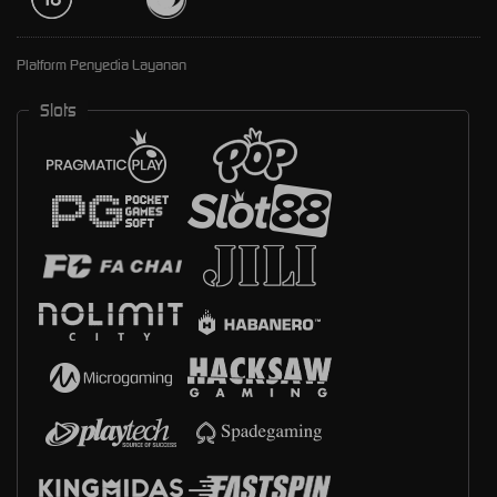
Platform Penyedia Layanan
Slots