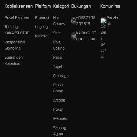
Kebijaksanaan
Platform
Kategori
Dukungan
Komunitas
Pusat Bantuan
Promosi
Hot
+6287792
Facebo
Games
203515
ok
Tentang
Loyalty
KAKAKSLOT88
Slots
KAKAKSLOT
Referral
88OFFICIAL
Responsible
Live
Gambling
Casino
Syarat dan
Race
Ketentuan
Togel
Olahraga
Crash
Game
Arcade
Poker
E-Sports
Sabung
Ayam