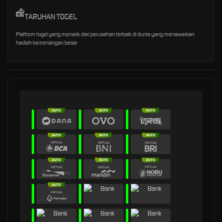
TARUHAN TOGEL
Platform togel yang menarik dari perusahan terbaik di dunia yang menawarkan
hadiah kemenangan besar