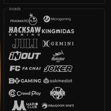
Arcade