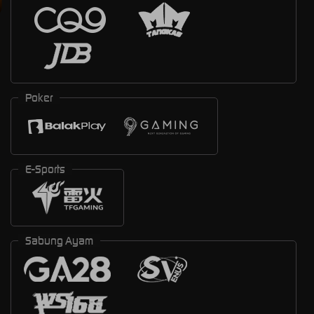
Poker
E-Sports
Sabung Ayam