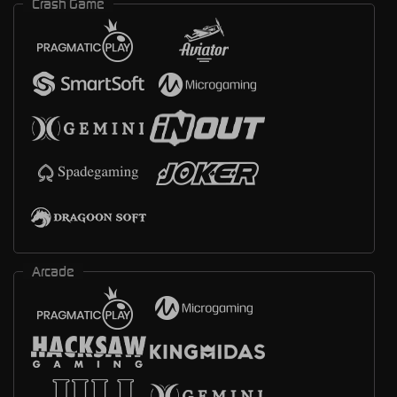
Crash Game
Arcade