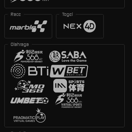
Race
Togel
Olahraga