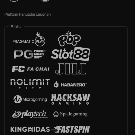
Platform Penyedia Layanan
Slots