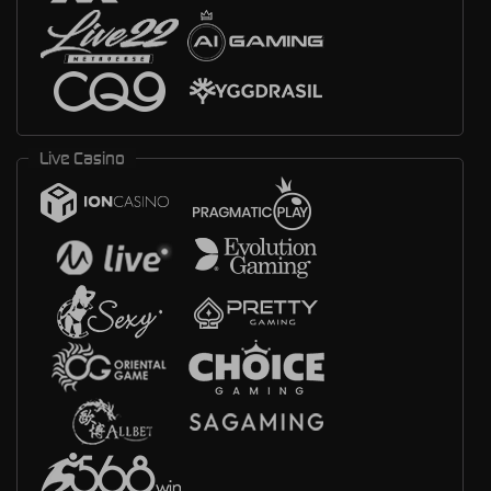
Live Casino