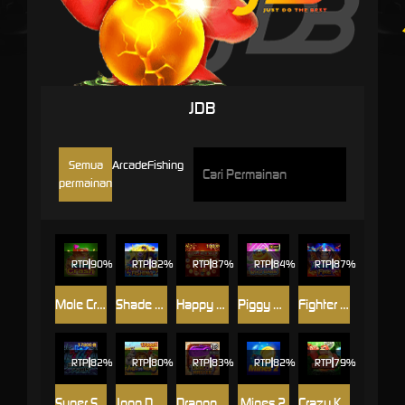
JDB
Semua
Arcade
Fishing
permainan
RTP
90%
RTP
82%
RTP
87%
RTP
84%
RTP
87%
Mole Crash
Shade Dragons Fishing
Happy New Year
Piggy Bank TapTap
Fighter Fire
RTP
82%
RTP
80%
RTP
83%
RTP
82%
RTP
79%
Super Super Fruit
Jogo Do Bicho
Dragon Master
Mines 2
Crazy King Kong