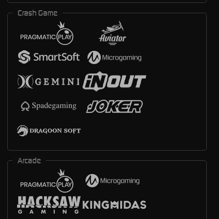
Crash Game
Arcade