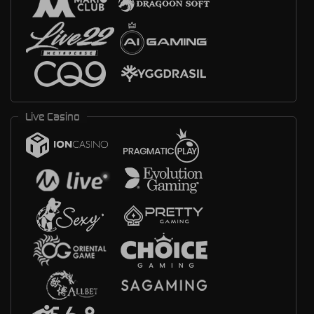
Live Casino