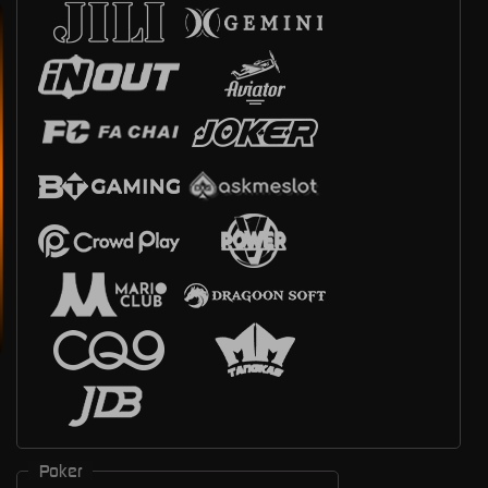
Poker