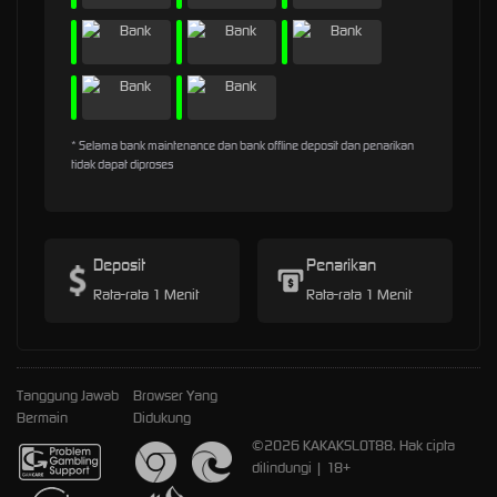
* Selama bank maintenance dan bank offline deposit dan penarikan
tidak dapat diproses
Deposit
Penarikan
Rata-rata 1 Menit
Rata-rata 1 Menit
Tanggung Jawab
Browser Yang
Bermain
Didukung
©2026 KAKAKSLOT88. Hak cipta
dilindungi | 18+