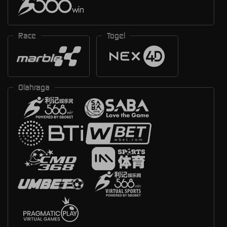
Race
Togel
Olahraga